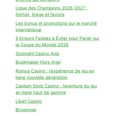
Ligue des Champions 2026-2027 :
format, tirage et favoris
Les bonus et promotions sur le marché
international
5 Erreurs Fatales à Éviter pour Parier sur
la Coupe du Monde 2026
Slotnight Casino Avis
Bookmaker Hors Arjel
Romus Casino : l’expérience de jeu en
ligne nouvelle génération
Captain Slots Casino : l’aventure du jeu
en ligne haut de gamme
Libet Casino
Browinner