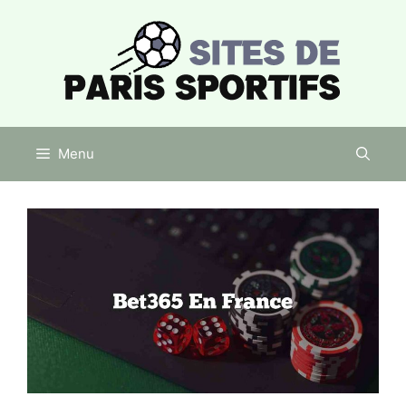
Aller
au
contenu
Menu