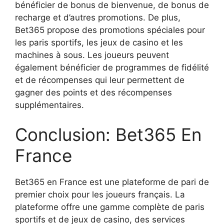
bénéficier de bonus de bienvenue, de bonus de
recharge et d’autres promotions. De plus,
Bet365 propose des promotions spéciales pour
les paris sportifs, les jeux de casino et les
machines à sous. Les joueurs peuvent
également bénéficier de programmes de fidélité
et de récompenses qui leur permettent de
gagner des points et des récompenses
supplémentaires.
Conclusion: Bet365 En
France
Bet365 en France est une plateforme de pari de
premier choix pour les joueurs français. La
plateforme offre une gamme complète de paris
sportifs et de jeux de casino, des services