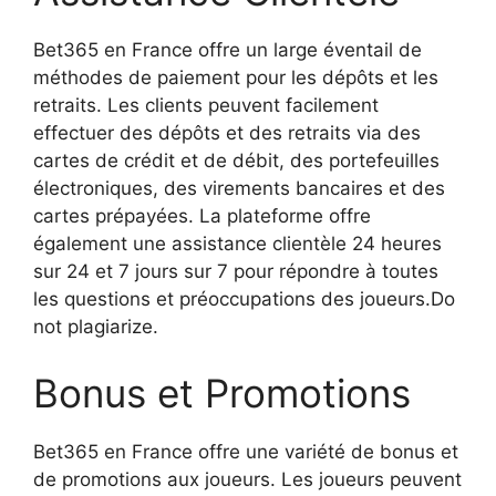
Bet365 en France offre un large éventail de
méthodes de paiement pour les dépôts et les
retraits. Les clients peuvent facilement
effectuer des dépôts et des retraits via des
cartes de crédit et de débit, des portefeuilles
électroniques, des virements bancaires et des
cartes prépayées. La plateforme offre
également une assistance clientèle 24 heures
sur 24 et 7 jours sur 7 pour répondre à toutes
les questions et préoccupations des joueurs.Do
not plagiarize.
Bonus et Promotions
Bet365 en France offre une variété de bonus et
de promotions aux joueurs. Les joueurs peuvent