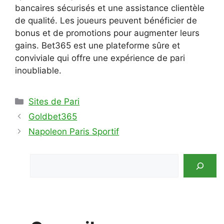
bancaires sécurisés et une assistance clientèle
de qualité. Les joueurs peuvent bénéficier de
bonus et de promotions pour augmenter leurs
gains. Bet365 est une plateforme sûre et
conviviale qui offre une expérience de pari
inoubliable.
Catégories
Sites de Pari
Navigation
Goldbet365
des
Napoleon Paris Sportif
articles
Rechercher