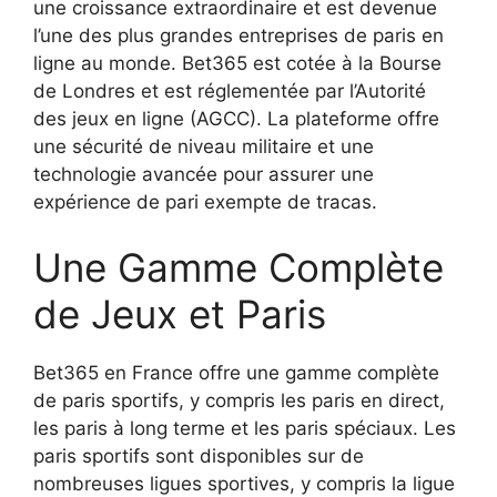
une croissance extraordinaire et est devenue
l’une des plus grandes entreprises de paris en
ligne au monde. Bet365 est cotée à la Bourse
de Londres et est réglementée par l’Autorité
des jeux en ligne (AGCC). La plateforme offre
une sécurité de niveau militaire et une
technologie avancée pour assurer une
expérience de pari exempte de tracas.
Une Gamme Complète
de Jeux et Paris
Bet365 en France offre une gamme complète
de paris sportifs, y compris les paris en direct,
les paris à long terme et les paris spéciaux. Les
paris sportifs sont disponibles sur de
nombreuses ligues sportives, y compris la ligue