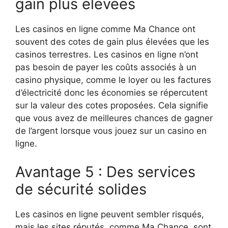
gain plus élevées
Les casinos en ligne comme Ma Chance ont
souvent des cotes de gain plus élevées que les
casinos terrestres. Les casinos en ligne n’ont
pas besoin de payer les coûts associés à un
casino physique, comme le loyer ou les factures
d’électricité donc les économies se répercutent
sur la valeur des cotes proposées. Cela signifie
que vous avez de meilleures chances de gagner
de l’argent lorsque vous jouez sur un casino en
ligne.
Avantage 5 : Des services
de sécurité solides
Les casinos en ligne peuvent sembler risqués,
mais les sites réputés, comme Ma Chance, sont