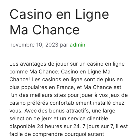
Casino en Ligne
Ma Chance
novembre 10, 2023
par
admin
Les avantages de jouer sur un casino en ligne
comme Ma Chance: Casino en Ligne Ma
Chance! Les casinos en ligne sont de plus en
plus populaires en France, et Ma Chance est
l’un des meilleurs sites pour jouer à vos jeux de
casino préférés confortablement installé chez
vous. Avec des bonus attractifs, une large
sélection de jeux et un service clientèle
disponible 24 heures sur 24, 7 jours sur 7, il est
facile de comprendre pourquoi autant