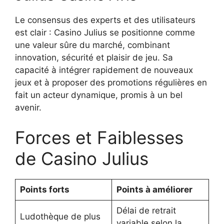
Le consensus des experts et des utilisateurs
est clair : Casino Julius se positionne comme
une valeur sûre du marché, combinant
innovation, sécurité et plaisir de jeu. Sa
capacité à intégrer rapidement de nouveaux
jeux et à proposer des promotions régulières en
fait un acteur dynamique, promis à un bel
avenir.
Forces et Faiblesses
de Casino Julius
Points forts
Points à améliorer
Délai de retrait
Ludothèque de plus
variable selon la