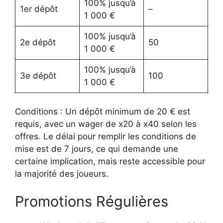
100% jusqu’à
1er dépôt
–
1 000 €
100% jusqu’à
2e dépôt
50
1 000 €
100% jusqu’à
3e dépôt
100
1 000 €
Conditions : Un dépôt minimum de 20 € est
requis, avec un wager de x20 à x40 selon les
offres. Le délai pour remplir les conditions de
mise est de 7 jours, ce qui demande une
certaine implication, mais reste accessible pour
la majorité des joueurs.
Promotions Régulières