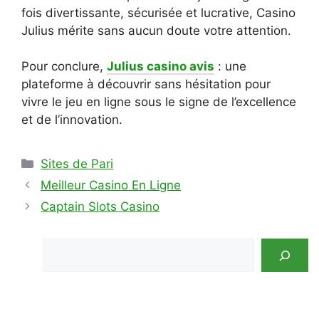
fois divertissante, sécurisée et lucrative, Casino
Julius mérite sans aucun doute votre attention.
Pour conclure,
Julius casino avis
: une
plateforme à découvrir sans hésitation pour
vivre le jeu en ligne sous le signe de l’excellence
et de l’innovation.
Catégories
Sites de Pari
Navigation
Meilleur Casino En Ligne
des
Captain Slots Casino
articles
Rechercher