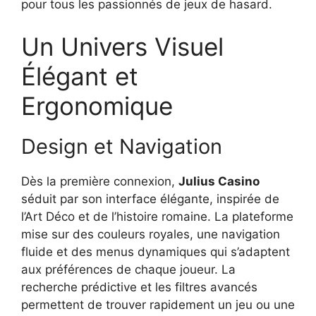
pour tous les passionnés de jeux de hasard.
Un Univers Visuel
Élégant et
Ergonomique
Design et Navigation
Dès la première connexion,
Julius Casino
séduit par son interface élégante, inspirée de
l’Art Déco et de l’histoire romaine. La plateforme
mise sur des couleurs royales, une navigation
fluide et des menus dynamiques qui s’adaptent
aux préférences de chaque joueur. La
recherche prédictive et les filtres avancés
permettent de trouver rapidement un jeu ou une