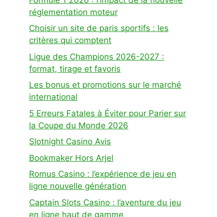
réglementation moteur
Choisir un site de paris sportifs : les
critères qui comptent
Ligue des Champions 2026-2027 :
format, tirage et favoris
Les bonus et promotions sur le marché
international
5 Erreurs Fatales à Éviter pour Parier sur
la Coupe du Monde 2026
Slotnight Casino Avis
Bookmaker Hors Arjel
Romus Casino : l’expérience de jeu en
ligne nouvelle génération
Captain Slots Casino : l’aventure du jeu
en ligne haut de gamme