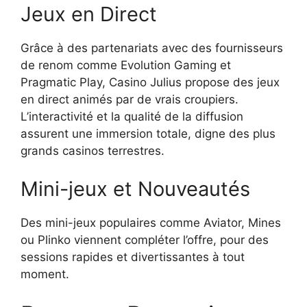
Jeux en Direct
Grâce à des partenariats avec des fournisseurs
de renom comme Evolution Gaming et
Pragmatic Play, Casino Julius propose des jeux
en direct animés par de vrais croupiers.
L’interactivité et la qualité de la diffusion
assurent une immersion totale, digne des plus
grands casinos terrestres.
Mini-jeux et Nouveautés
Des mini-jeux populaires comme Aviator, Mines
ou Plinko viennent compléter l’offre, pour des
sessions rapides et divertissantes à tout
moment.