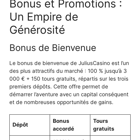
Bonus et Promotions :
Un Empire de
Générosité
Bonus de Bienvenue
Le bonus de bienvenue de JuliusCasino est l’un
des plus attractifs du marché : 100 % jusqu’à 3
000 € + 150 tours gratuits, répartis sur les trois
premiers dépôts. Cette offre permet de
démarrer l’aventure avec un capital conséquent
et de nombreuses opportunités de gains.
Bonus
Tours
Dépôt
accordé
gratuits