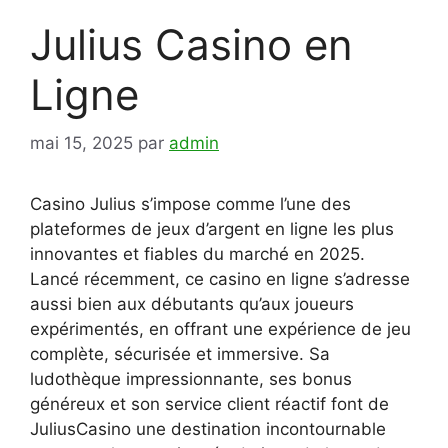
Julius Casino en
Ligne
mai 15, 2025
par
admin
Casino Julius s’impose comme l’une des
plateformes de jeux d’argent en ligne les plus
innovantes et fiables du marché en 2025.
Lancé récemment, ce casino en ligne s’adresse
aussi bien aux débutants qu’aux joueurs
expérimentés, en offrant une expérience de jeu
complète, sécurisée et immersive. Sa
ludothèque impressionnante, ses bonus
généreux et son service client réactif font de
JuliusCasino une destination incontournable