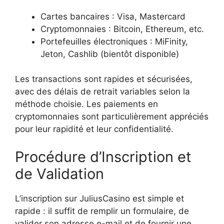
Cartes bancaires : Visa, Mastercard
Cryptomonnaies : Bitcoin, Ethereum, etc.
Portefeuilles électroniques : MiFinity,
Jeton, Cashlib (bientôt disponible)
Les transactions sont rapides et sécurisées,
avec des délais de retrait variables selon la
méthode choisie. Les paiements en
cryptomonnaies sont particulièrement appréciés
pour leur rapidité et leur confidentialité.
Procédure d’Inscription et
de Validation
L’inscription sur JuliusCasino est simple et
rapide : il suffit de remplir un formulaire, de
valider son adresse e-mail et de fournir une