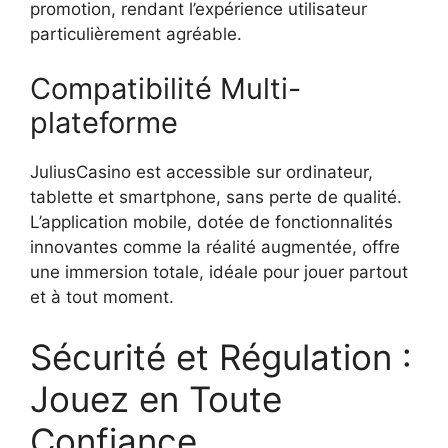
promotion, rendant l’expérience utilisateur
particulièrement agréable.
Compatibilité Multi-
plateforme
JuliusCasino est accessible sur ordinateur,
tablette et smartphone, sans perte de qualité.
L’application mobile, dotée de fonctionnalités
innovantes comme la réalité augmentée, offre
une immersion totale, idéale pour jouer partout
et à tout moment.
Sécurité et Régulation :
Jouez en Toute
Confiance