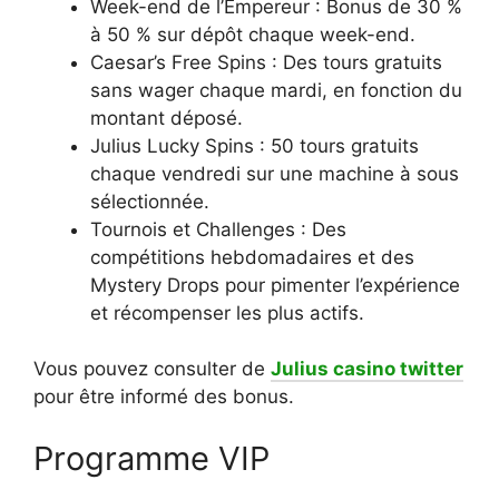
Week-end de l’Empereur : Bonus de 30 %
à 50 % sur dépôt chaque week-end.
Caesar’s Free Spins : Des tours gratuits
sans wager chaque mardi, en fonction du
montant déposé.
Julius Lucky Spins : 50 tours gratuits
chaque vendredi sur une machine à sous
sélectionnée.
Tournois et Challenges : Des
compétitions hebdomadaires et des
Mystery Drops pour pimenter l’expérience
et récompenser les plus actifs.
Vous pouvez consulter de
Julius casino twitter
pour être informé des bonus.
Programme VIP