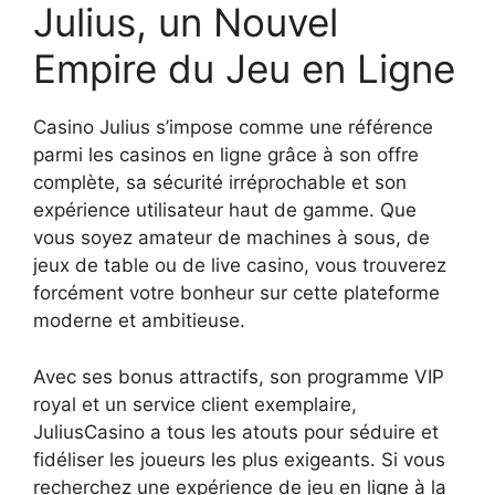
Julius, un Nouvel
Empire du Jeu en Ligne
Casino Julius s’impose comme une référence
parmi les casinos en ligne grâce à son offre
complète, sa sécurité irréprochable et son
expérience utilisateur haut de gamme. Que
vous soyez amateur de machines à sous, de
jeux de table ou de live casino, vous trouverez
forcément votre bonheur sur cette plateforme
moderne et ambitieuse.
Avec ses bonus attractifs, son programme VIP
royal et un service client exemplaire,
JuliusCasino a tous les atouts pour séduire et
fidéliser les joueurs les plus exigeants. Si vous
recherchez une expérience de jeu en ligne à la