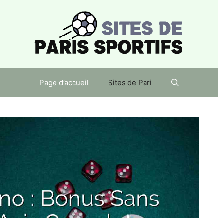
Page d’accueil
Sites de Pari