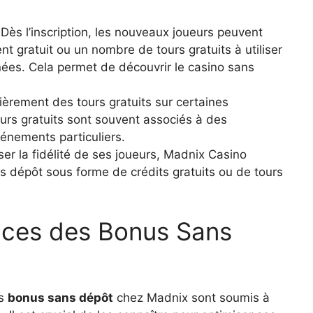
 Dès l’inscription, les nouveaux joueurs peuvent
nt gratuit ou un nombre de tours gratuits à utiliser
ées. Cela permet de découvrir le casino sans
ièrement des tours gratuits sur certaines
urs gratuits sont souvent associés à des
énements particuliers.
r la fidélité de ses joueurs, Madnix Casino
 dépôt sous forme de crédits gratuits ou de tours
nces des Bonus Sans
es
bonus sans dépôt
chez Madnix sont soumis à