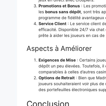
Promotions et Bonus
: Les promoti
les
bonus sans dépôt
, sont très 
programme de fidélité avantageux qu
Service Client
: Le service client d
efficacité. Disponible 24/7 via chat
prête à aider les joueurs en cas de
Aspects à Améliorer
Exigences de Mise
: Certains joue
dépôt un peu élevées. Toutefois, il
comparables à celles d’autres casin
Options de Retrait
: Bien que Madni
joueurs souhaiteraient voir plus 
des portefeuilles électroniques su
Conclusion