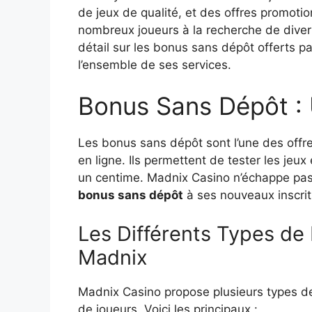
de jeux de qualité, et des offres promotio
nombreux joueurs à la recherche de diver
détail sur les bonus sans dépôt offerts pa
l’ensemble de ses services.
Bonus Sans Dépôt : 
Les bonus sans dépôt sont l’une des offre
en ligne. Ils permettent de tester les jeux
un centime. Madnix Casino n’échappe pas
bonus sans dépôt
à ses nouveaux inscrits
Les Différents Types d
Madnix
Madnix Casino propose plusieurs types de 
de joueurs. Voici les principaux :