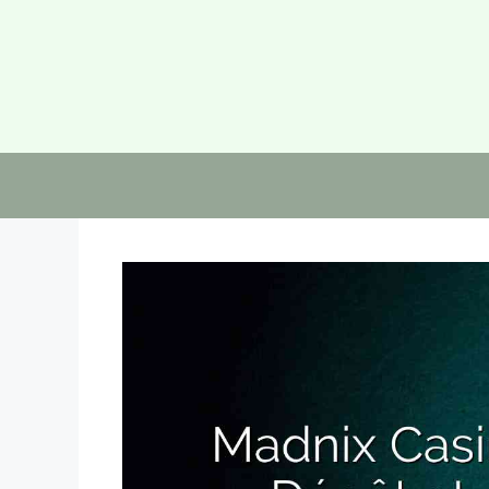
Aller
au
contenu