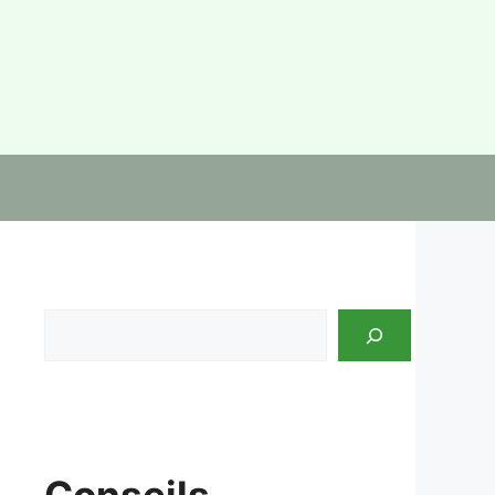
Rechercher