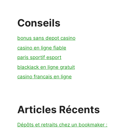
Conseils
bonus sans depot casino
casino en ligne fiable
paris sportif esport
blackjack en ligne gratuit
casino francais en ligne
Articles Récents
Dépôts et retraits chez un bookmaker :