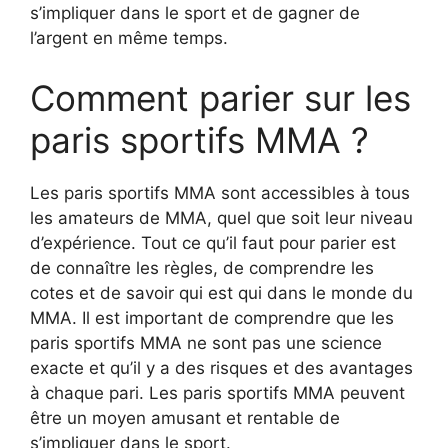
s’impliquer dans le sport et de gagner de
l’argent en même temps.
Comment parier sur les
paris sportifs MMA ?
Les paris sportifs MMA sont accessibles à tous
les amateurs de MMA, quel que soit leur niveau
d’expérience. Tout ce qu’il faut pour parier est
de connaître les règles, de comprendre les
cotes et de savoir qui est qui dans le monde du
MMA. Il est important de comprendre que les
paris sportifs MMA ne sont pas une science
exacte et qu’il y a des risques et des avantages
à chaque pari. Les paris sportifs MMA peuvent
être un moyen amusant et rentable de
s’impliquer dans le sport.