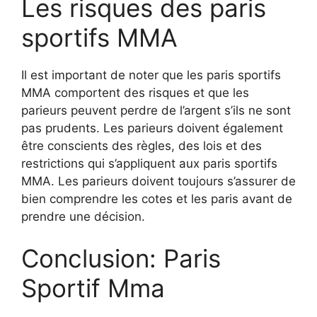
Les risques des paris
sportifs MMA
Il est important de noter que les paris sportifs
MMA comportent des risques et que les
parieurs peuvent perdre de l’argent s’ils ne sont
pas prudents. Les parieurs doivent également
être conscients des règles, des lois et des
restrictions qui s’appliquent aux paris sportifs
MMA. Les parieurs doivent toujours s’assurer de
bien comprendre les cotes et les paris avant de
prendre une décision.
Conclusion: Paris
Sportif Mma