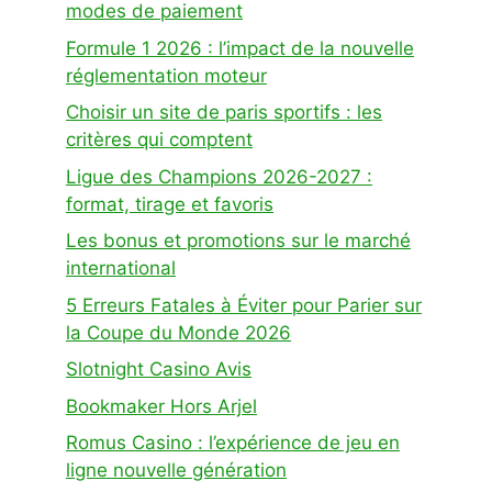
modes de paiement
Formule 1 2026 : l’impact de la nouvelle
réglementation moteur
Choisir un site de paris sportifs : les
critères qui comptent
Ligue des Champions 2026-2027 :
format, tirage et favoris
Les bonus et promotions sur le marché
international
5 Erreurs Fatales à Éviter pour Parier sur
la Coupe du Monde 2026
Slotnight Casino Avis
Bookmaker Hors Arjel
Romus Casino : l’expérience de jeu en
ligne nouvelle génération