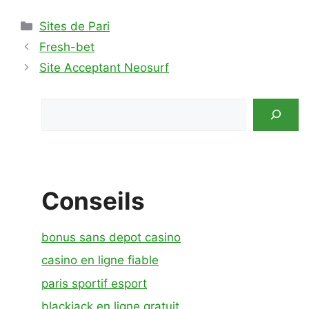
Catégories
Sites de Pari
Navigation
Fresh-bet
des
Site Acceptant Neosurf
articles
Rechercher
Conseils
bonus sans depot casino
casino en ligne fiable
paris sportif esport
blackjack en ligne gratuit