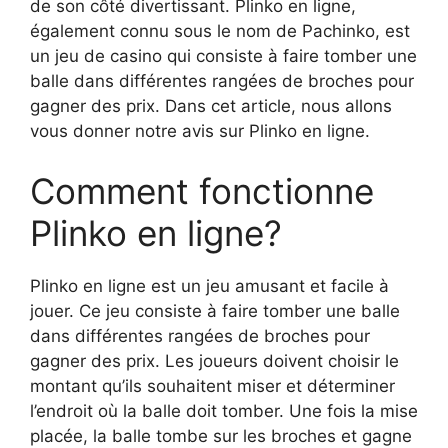
de son côté divertissant. Plinko en ligne,
également connu sous le nom de Pachinko, est
un jeu de casino qui consiste à faire tomber une
balle dans différentes rangées de broches pour
gagner des prix. Dans cet article, nous allons
vous donner notre avis sur Plinko en ligne.
Comment fonctionne
Plinko en ligne?
Plinko en ligne est un jeu amusant et facile à
jouer. Ce jeu consiste à faire tomber une balle
dans différentes rangées de broches pour
gagner des prix. Les joueurs doivent choisir le
montant qu’ils souhaitent miser et déterminer
l’endroit où la balle doit tomber. Une fois la mise
placée, la balle tombe sur les broches et gagne