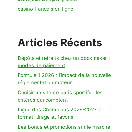
casino francais en ligne
Articles Récents
Dépôts et retraits chez un bookmaker :
modes de paiement
Formule 1 2026 : l’impact de la nouvelle
réglementation moteur
Choisir un site de paris sportifs : les
critères qui comptent
Ligue des Champions 2026-2027 :
format, tirage et favoris
Les bonus et promotions sur le marché