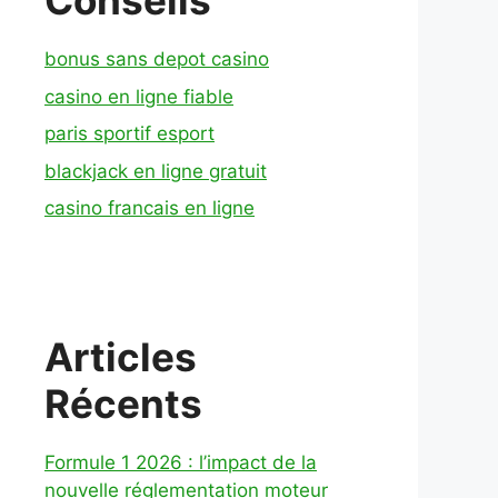
Conseils
bonus sans depot casino
casino en ligne fiable
paris sportif esport
blackjack en ligne gratuit
casino francais en ligne
Articles
Récents
Formule 1 2026 : l’impact de la
nouvelle réglementation moteur