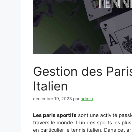
Gestion des Pari
Italien
décembre 19, 2023
par
admin
Les paris sportifs
sont une activité pas
travers le monde. L’un des sports les plus 
en particulier le tennis italien. Dans cet a