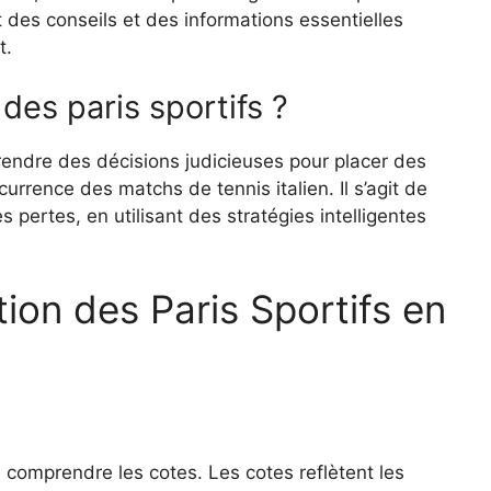
t des conseils et des informations essentielles
t.
des paris sportifs ?
prendre des décisions judicieuses pour placer des
urrence des matchs de tennis italien. Il s’agit de
s pertes, en utilisant des stratégies intelligentes
ion des Paris Sportifs en
de comprendre les cotes. Les cotes reflètent les