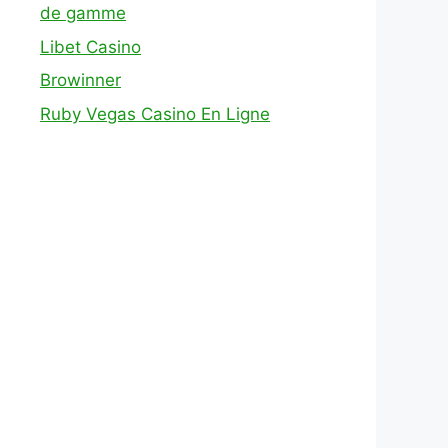
de gamme
Libet Casino
Browinner
Ruby Vegas Casino En Ligne