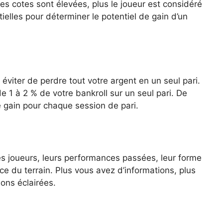
les cotes sont élevées, plus le joueur est considéré
elles pour déterminer le potentiel de gain d’un
l
 éviter de perdre tout votre argent en un seul pari.
 1 à 2 % de votre bankroll sur un seul pari. De
e gain pour chaque session de pari.
es joueurs, leurs performances passées, leur forme
ace du terrain. Plus vous avez d’informations, plus
ons éclairées.