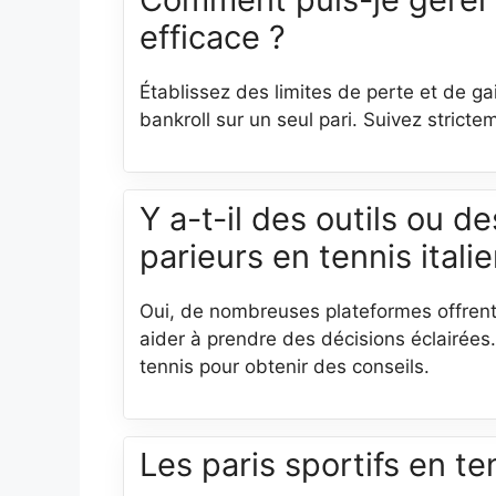
efficace ?
Établissez des limites de perte et de ga
bankroll sur un seul pari. Suivez stricte
Y a-t-il des outils ou d
parieurs en tennis italie
Oui, de nombreuses plateformes offrent
aider à prendre des décisions éclairées
tennis pour obtenir des conseils.
Les paris sportifs en ten