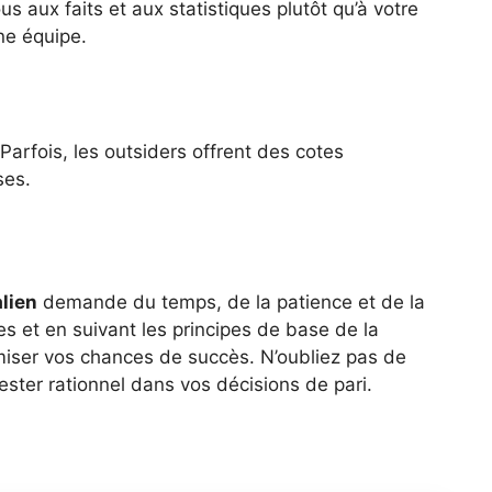
s aux faits et aux statistiques plutôt qu’à votre
ne équipe.
Parfois, les outsiders offrent des cotes
ses.
alien
demande du temps, de la patience et de la
ies et en suivant les principes de base de la
miser vos chances de succès. N’oubliez pas de
ester rationnel dans vos décisions de pari.