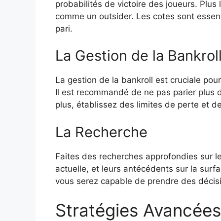
probabilités de victoire des joueurs. Plus 
comme un outsider. Les cotes sont essenti
pari.
La Gestion de la Bankrol
La gestion de la bankroll est cruciale pour
Il est recommandé de ne pas parier plus de
plus, établissez des limites de perte et d
La Recherche
Faites des recherches approfondies sur l
actuelle, et leurs antécédents sur la surf
vous serez capable de prendre des décisi
Stratégies Avancées