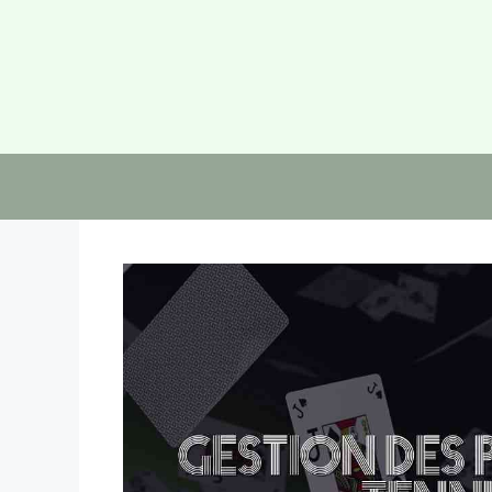
Aller
au
contenu