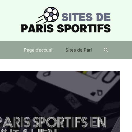
Page d’accueil
Sites de Pari