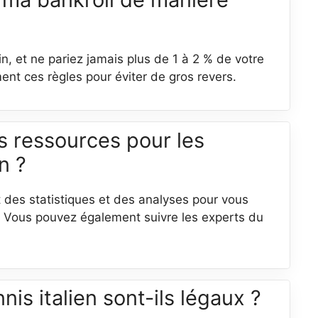
in, et ne pariez jamais plus de 1 à 2 % de votre
ment ces règles pour éviter de gros revers.
es ressources pour les
n ?
 des statistiques et des analyses pour vous
. Vous pouvez également suivre les experts du
nis italien sont-ils légaux ?