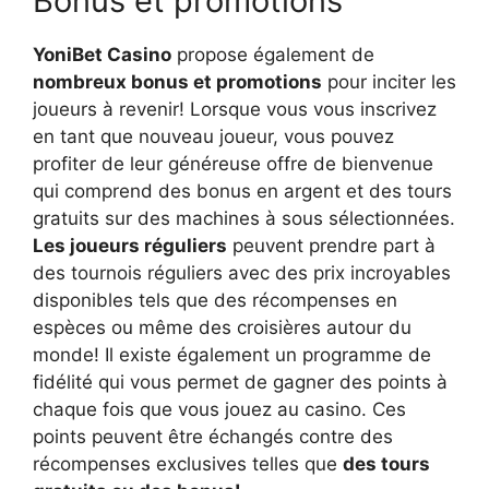
Bonus et promotions
YoniBet Casino
propose également de
nombreux bonus et promotions
pour inciter les
joueurs à revenir! Lorsque vous vous inscrivez
en tant que nouveau joueur, vous pouvez
profiter de leur généreuse offre de bienvenue
qui comprend des bonus en argent et des tours
gratuits sur des machines à sous sélectionnées.
Les joueurs réguliers
peuvent prendre part à
des tournois réguliers avec des prix incroyables
disponibles tels que des récompenses en
espèces ou même des croisières autour du
monde! Il existe également un programme de
fidélité qui vous permet de gagner des points à
chaque fois que vous jouez au casino. Ces
points peuvent être échangés contre des
récompenses exclusives telles que
des tours