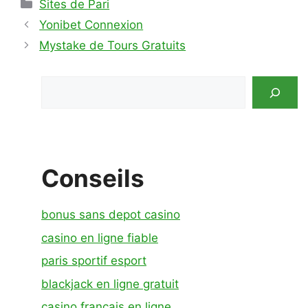
Catégories
Sites de Pari
Navigation
Yonibet Connexion
des
Mystake de Tours Gratuits
articles
Rechercher
Conseils
bonus sans depot casino
casino en ligne fiable
paris sportif esport
blackjack en ligne gratuit
casino francais en ligne