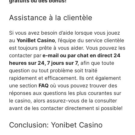
gratuits ou des bonus!
Assistance à la clientèle
Si vous avez besoin d’aide lorsque vous jouez
au
YoniBet Casino
, l’équipe du service clientèle
est toujours prête à vous aider. Vous pouvez les
contacter par
e-mail ou par chat en direct 24
heures sur 24, 7 jours sur 7,
afin que toute
question ou tout problème soit traité
rapidement et efficacement. Ils ont également
une section
FAQ
où vous pouvez trouver des
réponses aux questions les plus courantes sur
le casino, alors assurez-vous de la consulter
avant de les contacter directement si possible!
Conclusion: Yonibet Casino