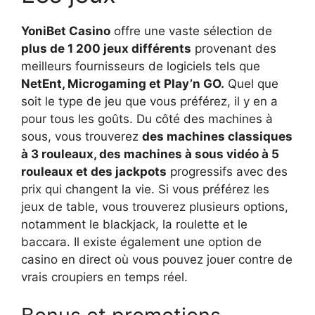
YoniBet Casino
offre une vaste sélection de
plus de 1 200 jeux différents
provenant des
meilleurs fournisseurs de logiciels tels que
NetEnt, Microgaming et Play’n GO.
Quel que
soit le type de jeu que vous préférez, il y en a
pour tous les goûts. Du côté des machines à
sous, vous trouverez
des machines classiques
à 3 rouleaux, des machines à sous vidéo à 5
rouleaux et des jackpots
progressifs avec des
prix qui changent la vie. Si vous préférez les
jeux de table, vous trouverez plusieurs options,
notamment le blackjack, la roulette et le
baccara. Il existe également une option de
casino en direct où vous pouvez jouer contre de
vrais croupiers en temps réel.