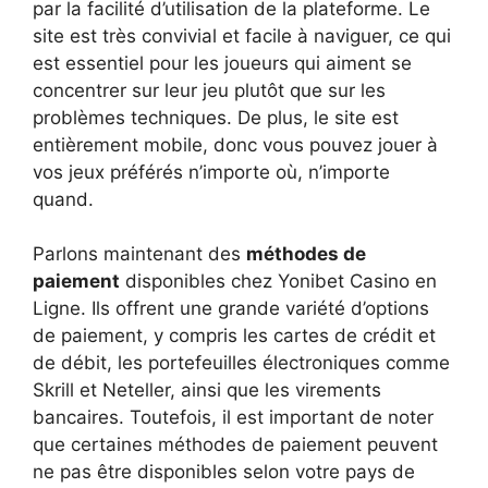
par la facilité d’utilisation de la plateforme. Le
site est très convivial et facile à naviguer, ce qui
est essentiel pour les joueurs qui aiment se
concentrer sur leur jeu plutôt que sur les
problèmes techniques. De plus, le site est
entièrement mobile, donc vous pouvez jouer à
vos jeux préférés n’importe où, n’importe
quand.
Parlons maintenant des
méthodes de
paiement
disponibles chez Yonibet Casino en
Ligne. Ils offrent une grande variété d’options
de paiement, y compris les cartes de crédit et
de débit, les portefeuilles électroniques comme
Skrill et Neteller, ainsi que les virements
bancaires. Toutefois, il est important de noter
que certaines méthodes de paiement peuvent
ne pas être disponibles selon votre pays de