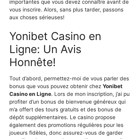
importantes que vous devez connaître avant de
vous inscrire. Alors, sans plus tarder, passons
aux choses sérieuses!
Yonibet Casino en
Ligne: Un Avis
Honnête!
Tout d’abord, permettez-moi de vous parler des
bonus que vous pouvez obtenir chez
Yonibet
Casino en Ligne
. Lors de mon inscription, j’ai pu
profiter d’un bonus de bienvenue généreux qui
m’a offert des tours gratuits et des bonus de
dépôt supplémentaires. Le casino propose
également des promotions régulières pour les
joueurs fidèles, donc assurez-vous de garder