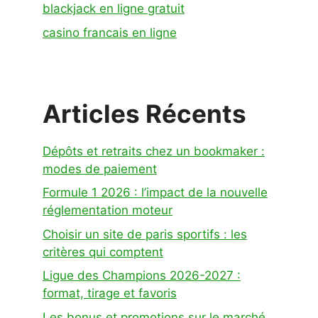
blackjack en ligne gratuit
casino francais en ligne
Articles Récents
Dépôts et retraits chez un bookmaker :
modes de paiement
Formule 1 2026 : l’impact de la nouvelle
réglementation moteur
Choisir un site de paris sportifs : les
critères qui comptent
Ligue des Champions 2026-2027 :
format, tirage et favoris
Les bonus et promotions sur le marché