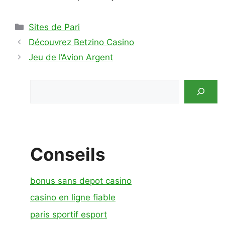
Catégories
Sites de Pari
Navigation
Découvrez Betzino Casino
des
Jeu de l’Avion Argent
articles
Rechercher
Conseils
bonus sans depot casino
casino en ligne fiable
paris sportif esport